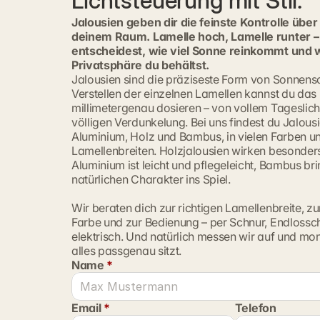
Lichtsteuerung mit Stil.
Jalousien geben dir die feinste Kontrolle über 
deinem Raum. Lamelle hoch, Lamelle runter –
entscheidest, wie viel Sonne reinkommt und w
Privatsphäre du behältst.
Jalousien sind die präziseste Form von Sonnensc
Verstellen der einzelnen Lamellen kannst du das L
millimetergenau dosieren – von vollem Tageslicht 
völligen Verdunkelung. Bei uns findest du Jalousi
Aluminium, Holz und Bambus, in vielen Farben un
Lamellenbreiten. Holzjalousien wirken besonder
Aluminium ist leicht und pflegeleicht, Bambus brin
natürlichen Charakter ins Spiel.
Wir beraten dich zur richtigen Lamellenbreite, z
Farbe und zur Bedienung – per Schnur, Endlossch
elektrisch. Und natürlich messen wir auf und mont
alles passgenau sitzt.
Name 
*
Email 
*
Telefon