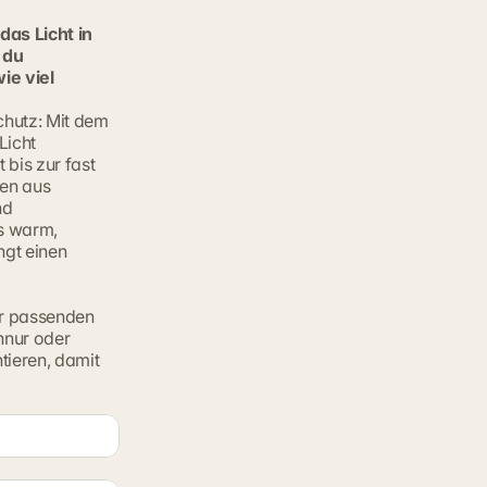
das Licht in
 du
ie viel
hutz: Mit dem 
icht 
bis zur fast 
en aus 
d 
s warm, 
gt einen 
ur passenden 
nur oder 
ieren, damit 