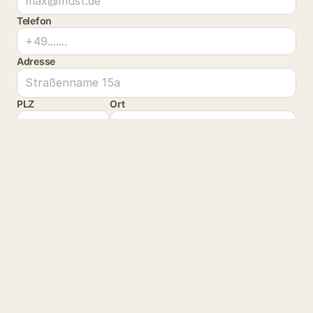
Telefon
Adresse
PLZ
Ort
Deine Nachricht an uns 
*
Beim Absenden dieses Formulars müssen Ihre Daten von 
uns verarbeitet werden. Ihre Daten werden nicht an Dritte 
weitergegeben. Weitere Informationen finden Sie auf der 
Seite 
Datenschutz
. 
*
Senden