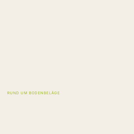
RUND UM BODENBELÄGE
Vier Gründe jetzt 
Ihre Treppe zu 