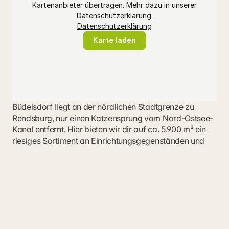
Kartenanbieter übertragen. Mehr dazu in unserer
Datenschutzerklärung.
Datenschutzerklärung
Karte laden
Büdelsdorf liegt an der nördlichen Stadtgrenze zu 
Rendsburg, nur einen Katzensprung vom Nord-Ostsee-
Kanal entfernt. Hier bieten wir dir auf ca. 5.900 m² ein 
riesiges Sortiment an Einrichtungsgegenständen und 
Dekoartikeln. Lass dich einfach von unseren 
Wohnwelten inspirieren und nutze unsere vielfältigen 
Serviceleistungen. Das Team um Ullrich Hackbusch 
freut sich darauf, dich in unserer Filiale begrüßen zu 
dürfen und steht dir jederzeit mit Rat und Tat zur Seite. 
Du erreichst unser Einrichtungshaus in Büdelsdorf am 
besten über die A7 oder die A20.