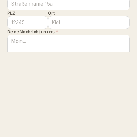
PLZ
Ort
Deine Nachricht an uns 
*
Beim Absenden dieses Formulars müssen Ihre Daten von 
uns verarbeitet werden. Ihre Daten werden nicht an Dritte 
weitergegeben. Weitere Informationen finden Sie auf der 
Seite 
Datenschutz
. 
*
Senden