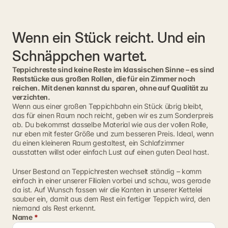
Wenn ein Stück reicht. Und ein 
Schnäppchen wartet.
Teppichreste sind keine Reste im klassischen Sinne – es sind
Reststücke aus großen Rollen, die für ein Zimmer noch
reichen. Mit denen kannst du sparen, ohne auf Qualität zu
verzichten.
Wenn aus einer großen Teppichbahn ein Stück übrig bleibt, 
das für einen Raum noch reicht, geben wir es zum Sonderpreis 
ab. Du bekommst dasselbe Material wie aus der vollen Rolle, 
nur eben mit fester Größe und zum besseren Preis. Ideal, wenn 
du einen kleineren Raum gestaltest, ein Schlafzimmer 
ausstatten willst oder einfach Lust auf einen guten Deal hast.
Unser Bestand an Teppichresten wechselt ständig – komm 
einfach in einer unserer Filialen vorbei und schau, was gerade 
da ist. Auf Wunsch fassen wir die Kanten in unserer Kettelei 
sauber ein, damit aus dem Rest ein fertiger Teppich wird, den 
niemand als Rest erkennt.
Name 
*