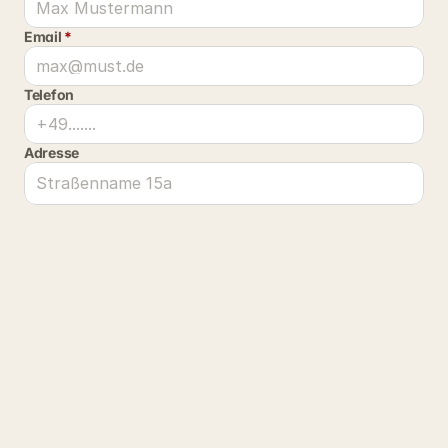
Email 
*
Telefon
Adresse
PLZ
Ort
Deine Nachricht an uns 
*
Beim Absenden dieses Formulars müssen Ihre Daten von 
uns verarbeitet werden. Ihre Daten werden nicht an Dritte 
weitergegeben. Weitere Informationen finden Sie auf der 
Seite 
Datenschutz
. 
*