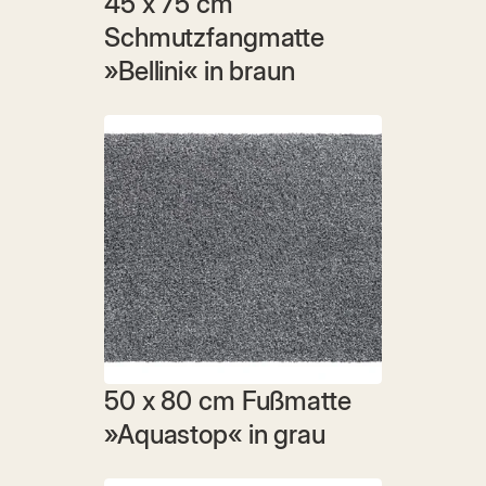
45 x 75 cm 
Schmutzfangmatte 
»Bellini« in braun
50 x 80 cm Fußmatte 
»Aquastop« in grau